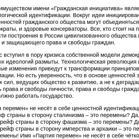
муществом имени «Гражданская инициатива» являе
логической идентификации. Вокруг идеи инициирова
енностей гражданского общества могут объединяться
краты, и здоровые консерваторы. Все, кто стоит на 
ти построения в России цивилизованного общества и
 и защищающего права и свободы граждан.
с вступил в пору кризиса собственной модели демок
х идеологий размыты. Технологическая революция
ые изменения приведут к трансформации принципов
ции. Но есть уверенность, что в основе ценностей 
х сил, ведущих общество к развитию, а не к деграда
ь права и свободы личности, права и свободы гражда
олжно работать государство.
 перемен» не несёт в себе ценностной идентификац
йф страны в сторону сталинизма – это перемены? Да,
рейф страны в сторону фашизма – это перемены? Да
рейф страны в сторону имперства и архаики – это п
ремены! Имя «Партия перемен» не несёт в себе чётк