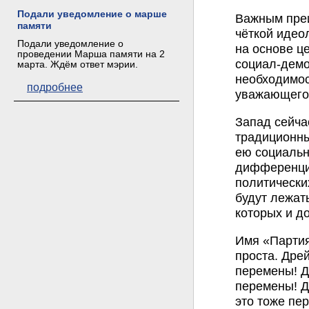
Подали уведомление о марше
Важным преи
памяти
чёткой идео
Подали уведомление о
на основе ц
проведении Марша памяти на 2
социал-демо
марта. Ждём ответ мэрии.
необходимос
подробнее
уважающего
Запад сейча
традиционны
ею социальн
дифференциа
политически
будут лежат
которых и д
Имя «Партия
проста. Дре
перемены! Д
перемены! Д
это тоже пе