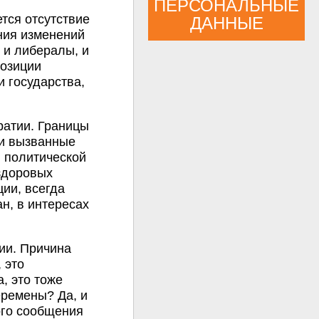
ПЕРСОНАЛЬНЫЕ
тся отсутствие
ДАННЫЕ
ния изменений
 и либералы, и
позиции
 государства,
ратии. Границы
 и вызванные
 политической
здоровых
ции, всегда
н, в интересах
ии. Причина
 это
, это тоже
еремены? Да, и
ого сообщения