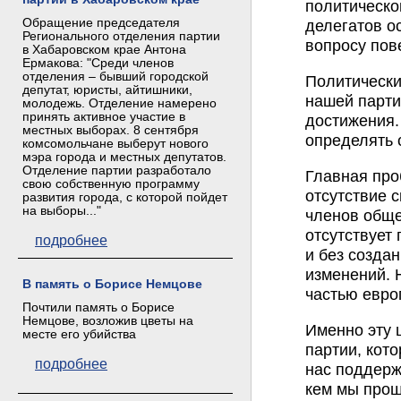
политическо
Обращение председателя
делегатов о
Регионального отделения партии
вопросу пов
в Хабаровском крае Антона
Ермакова: "Среди членов
отделения – бывший городской
Политически
депутат, юристы, айтишники,
нашей парти
молодежь. Отделение намерено
принять активное участие в
достижения.
местных выборах. 8 сентября
определять 
комсомольчане выберут нового
мэра города и местных депутатов.
Отделение партии разработало
Главная про
свою собственную программу
отсутствие 
развития города, с которой пойдет
на выборы..."
членов обще
отсутствует
подробнее
и без созда
изменений. 
В память о Борисе Немцове
частью евро
Почтили память о Борисе
Немцове, возложив цветы на
Именно эту 
месте его убийства
партии, кот
подробнее
нас поддерж
кем мы прош