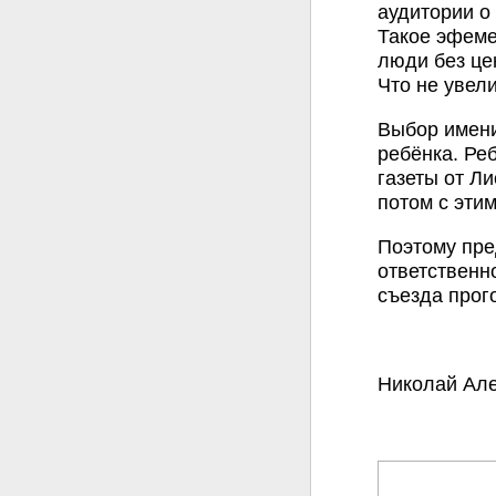
аудитории о 
Такое эфеме
люди без це
Что не увел
Выбор имени
ребёнка. Ре
газеты от Л
потом с эти
Поэтому пре
ответственн
съезда прог
Николай Але