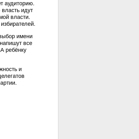
ет аудиторию.
 власть идут
мой власти.
 избирателей.
 выбор имени
 напишут все
 А ребёнку
жность и
делегатов
артии.