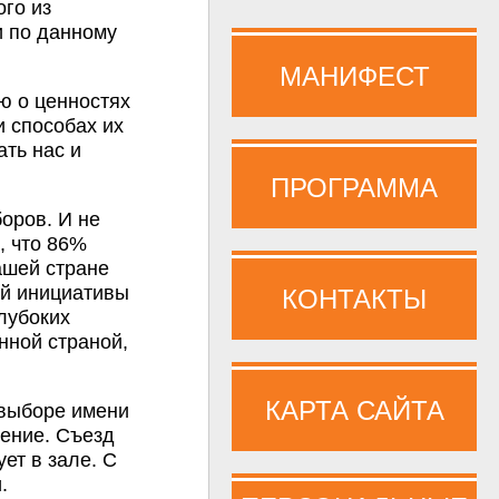
ого из
и по данному
МАНИФЕСТ
ю о ценностях
 способах их
ть нас и
ПРОГРАММА
оров. И не
, что 86%
ашей стране
ой инициативы
КОНТАКТЫ
лубоких
нной страной,
КАРТА САЙТА
 выборе имени
ение. Съезд
ет в зале. С
.