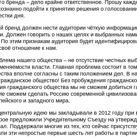
го бренда – дело крайне ответственное. Прошу кажд
сознанно подойти к принятию решения о голосовани
естки дня.
й бренд должен нести аудитории чёткую информаци
и. Должен говорить о наших целях и выбранных нами
 По этим признакам аудитория будет идентифицирова
своё отношение к нам.
блема нашего общества – не отсутствие честных выб
сменяемости власти. Главная проблема состоит в том
ства вполне согласны с таким положением дел. В н
 гражданское общество! Без пробуждения гражданск
ния гражданского общества мы не сможем добиться г
Не сможем сделать Россию современной цивилизова
пейского и западного мира.
центральную идею мы закладывали в 2012 году при
орое предложили Учредительному Съезду на утвержд
ал. Поддержали многие из тех, кто сейчас присутству
ли эти непростые первые шесть лет работы в партии