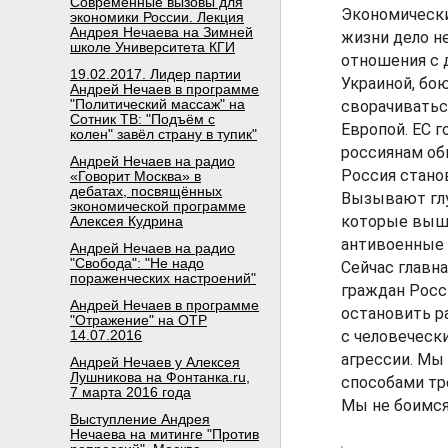
Современные вызовы для
Экономически
экономики России. Лекция
Андрея Нечаева на Зимней
жизни дело н
школе Университета КГИ
отношения с 
19.02.2017. Лидер партии
Украиной, бою
Андрей Нечаев в программе
"Политический массаж" на
сворачиватьс
Сотник ТВ: "Подъём с
Европой. ЕС г
колен" завёл страну в тупик"
россиянам об
Андрей Нечаев на радио
Россия стано
«Говорит Москва» в
дебатах, посвящённых
Вызывают гл
экономической программе
которые вышл
Алексея Кудрина
антивоенные 
Андрей Нечаев на радио
"Свобода": "Не надо
Сейчас главн
пораженческих настроений"
граждан Росс
Андрей Нечаев в программе
остановить р
"Отражение" на ОТР
14.07.2016
с человеческ
агрессии. Мы
Андрей Нечаев у Алексея
Лушникова на Фонтанка.ru,
способами тр
7 марта 2016 года
Мы не боимся
Выступление Андрея
Нечаева на митинге "Против