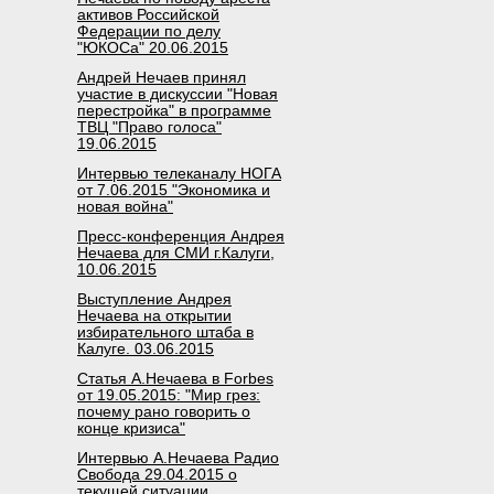
активов Российской
Федерации по делу
"ЮКОСа" 20.06.2015
Андрей Нечаев принял
участие в дискуссии "Новая
перестройка" в программе
ТВЦ "Право голоса"
19.06.2015
Интервью телеканалу НОГА
от 7.06.2015 "Экономика и
новая война"
Пресс-конференция Андрея
Нечаева для СМИ г.Калуги,
10.06.2015
Выступление Андрея
Нечаева на открытии
избирательного штаба в
Калуге. 03.06.2015
Статья А.Нечаева в Forbes
от 19.05.2015: "Мир грез:
почему рано говорить о
конце кризиса"
Интервью А.Нечаева Радио
Свобода 29.04.2015 о
текущей ситуации