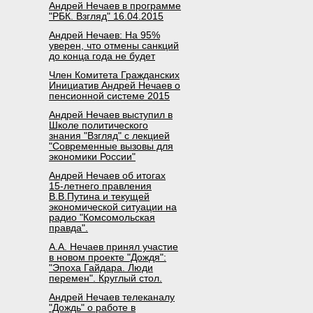
Андрей Нечаев в программе
"РБК. Взгляд" 16.04.2015
Андрей Нечаев: На 95%
уверен, что отмены санкций
до конца года не будет
Член Комитета Гражданских
Инициатив Андрей Нечаев о
пенсионной системе 2015
Андрей Нечаев выступил в
Школе политического
знания "Взгляд" с лекцией
"Современные вызовы для
экономики России"
Андрей Нечаев об итогах
15-летнего правления
В.В.Путина и текущей
экономической ситуации на
радио "Комсомольская
правда".
А.А. Нечаев принял участие
в новом проекте "Дождя":
"Эпоха Гайдара. Люди
перемен". Круглый стол.
Андрей Нечаев телеканалу
"Дождь" о работе в