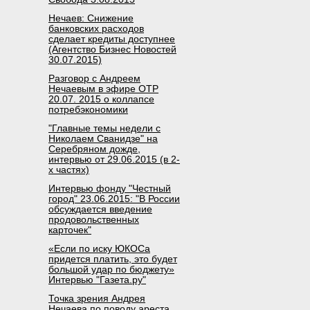
Нечаев: Снижение
банковских расходов
сделает кредиты доступнее
(Агентство Бизнес Новостей
30.07.2015)
Разговор с Андреем
Нечаевым в эфире ОТР
20.07. 2015 о коллапсе
потребэкономики
"Главные темы недели с
Николаем Сванидзе" на
Серебряном дожде,
интервью от 29.06.2015 (в 2-
х частях)
Интервью фонду "Честный
город" 23.06.2015: "В России
обсуждается введение
продовольственных
карточек"
«Если по иску ЮКОСа
придется платить, это будет
большой удар по бюджету»
Интервью "Газета.ру"
Точка зрения Андрея
Нечаева по поводу ареста