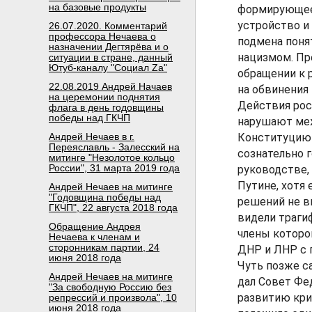
на базовые продукты
формирующее 
устройство и
26.07.2020. Комментарий
профессора Нечаева о
подмена поня
назначении Дегтярёва и о
нацизмом. Пр
ситуации в стране, данный
Ютуб-каналу "Социал Za"
обращении к 
22.08.2019 Андрей Начаев
на обвинения 
на церемонии поднятия
Действия рос
флага в день годовщины
победы над ГКЧП
нарушают меж
Андрей Нечаев в г.
Конституцию 
Переяславль - Залесский на
сознательно 
митинге "Незолотое кольцо
России", 31 марта 2019 года
руководстве, 
Путине, хотя 
Андрей Нечаев на митинге
"Годовщина победы над
решений не в
ГКЧП", 22 августа 2018 года
видели траги
Обращение Андрея
члены которо
Нечаева к членам и
сторонникам партии, 24
ДНР и ЛНР с 
июня 2018 года
Чуть позже с
Андрей Нечаев на митинге
дал Совет Фе
"За свободную Россию без
развитию кри
репрессий и произвола", 10
июня 2018 года