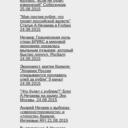
коллапс, если не будет
изменений" Собеседник
25.08.2015
"Мир против рубля: что
грозит российской валюте"
Статья А.Нечаева в Forbes
24.08.2015
Нечаев: Грандиозная роль
стран БРИКС в мировой
экономике оказалась
мыльным пузырем, который
быстро лопнул. Росбалт,
24.08.2015
Экономист, критик Кремля:
"Аграрии России
отказываются продавать
хлеб за рубли" 9 канал
24.08.2015
"Что будет с рублем?" Блог
А.Нечаева на радио Эхо
Москвы, 24.08.2015
Андрей Нечаев о выборах,
«сверхосторожности» и
«тупости» Кремля.
Интервью RFI 21.08.2015