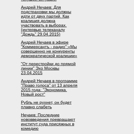
Андрей Нечаев: Для
подстраховки мы должны
идти от двух партий. Как
коалиция должна
участвовать в выборах.
(интервью телеканалу
"Дождь" 29.04.2015)
Андрей Нечаев в эфире
"Коммерсантъ - радио":«Мы
совершенно не конкуренты
демократической коалиции»
"От перестройки до прямой
линии" Эхо Москвы
23.04.2015
Андрей Нечаев в программе
"Право голоса" от 13 апреля
2015 года: "Экономика.
Новый рост"
Рубль не рухнет, он будет
плавно слабеть
Нечаев: Последние
нововведения превращают
институт суда присяжных в
комедию