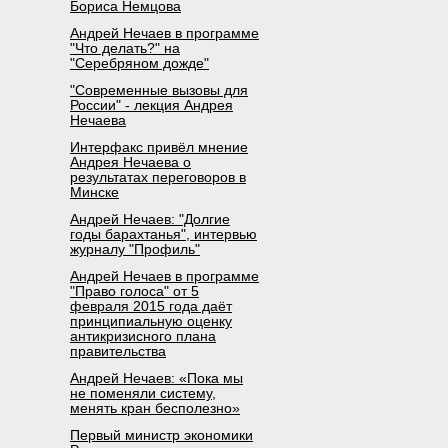
Бориса Немцова
Андрей Нечаев в программе
"Что делать?" на
"Серебряном дожде"
"Современные вызовы для
России" - лекция Андрея
Нечаева
Интерфакс привёл мнение
Андрея Нечаева о
результатах переговоров в
Минске
Андрей Нечаев: "Долгие
годы барахтанья", интервью
журналу "Профиль"
Андрей Нечаев в программе
"Право голоса" от 5
февраля 2015 года даёт
принципиальную оценку
антикризисного плана
правительства
Андрей Нечаев: «Пока мы
не поменяли систему,
менять кран бесполезно»
Первый министр экономики