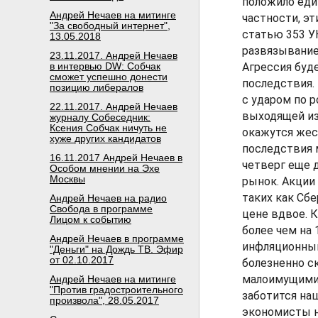
положило еди
Андрей Нечаев на митинге
частности, э
"За свободный интернет",
статью 353 У
13.05.2018
развязывание
23.11.2017. Андрей Нечаев
в интервью DW: Собчак
Агрессия буд
сможет успешно донести
последствия.
позицию либералов
с ударом по 
22.11.2017. Андрей Нечаев
выходящей из
журналу Собеседник:
Ксения Собчак ничуть не
окажутся жес
хуже других кандидатов
последствия 
16.11.2017 Андрей Нечаев в
четверг еще 
Особом мнении на Эхе
Москвы
рынок. Акции
таких как Сбе
Андрей Нечаев на радио
Свобода в программе
цене вдвое. К
Лицом к событию
более чем на
Андрей Нечаев в программе
инфляционным
"Деньги" на Дождь ТВ. Эфир
от 02.10.2017
болезненно ск
малоимущими,
Андрей Нечаев на митинге
"Против градостроительного
заботится на
произвола", 28.05.2017
экономисты н