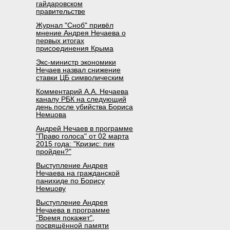
гайдаровском
правительстве
Журнал "Сноб" привёл
мнение Андрея Нечаева о
первых итогах
присоединения Крыма
Экс-министр экономики
Нечаев назвал снижение
ставки ЦБ символическим
Комментарий А.А. Нечаева
каналу РБК на следующий
день после убийства Бориса
Немцова
Андрей Нечаев в программе
"Право голоса" от 02 марта
2015 года: "Кризис: пик
пройден?"
Выступление Андрея
Нечаева на гражданской
панихиде по Борису
Немцову
Выступление Андрея
Нечаева в программе
"Время покажет",
посвящённой памяти