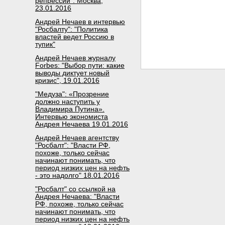
репрессий". Москва,
23.01.2016
Андрей Нечаев в интервью
"Росбалту": "Политика
властей ведет Россию в
тупик"
Андрей Нечаев журналу
Forbes: "Выбор пути: какие
выводы диктует новый
кризис", 19.01.2016
"Медуза": «Прозрение
должно наступить у
Владимира Путина».
Интервью экономиста
Андрея Нечаева 19.01.2016
Андрей Нечаев агентству
"Росбалт": "Власти РФ,
похоже, только сейчас
начинают понимать, что
период низких цен на нефть
- это надолго" 18.01.2016
"Росбалт" со ссылкой на
Андрея Нечаева: "Власти
РФ, похоже, только сейчас
начинают понимать, что
период низких цен на нефть