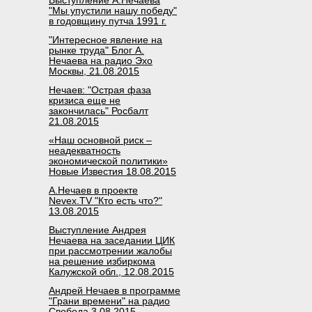
Выступление А.Нечаева
"Мы упустили нашу победу"
в годовщину путча 1991 г.
"Интересное явление на
рынке труда" Блог А.
Нечаева на радио Эхо
Москвы, 21.08.2015
Нечаев: "Острая фаза
кризиса еще не
закончилась" Росбалт
21.08.2015
«Наш основной риск –
неадекватность
экономической политики»
Новые Известия 18.08.2015
А.Нечаев в проекте
Nevex.TV "Кто есть что?"
13.08.2015
Выступление Андрея
Нечаева на заседании ЦИК
при рассмотрении жалобы
на решение избиркома
Калужской обл., 12.08.2015
Андрей Нечаев в программе
"Грани времени" на радио
Свобода 3.08.2015