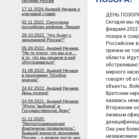
системе России
17.11.2024 Андрей Нечаев о
ключевой ставке
ДЕНЬ ПОЗОР
Сегодня мы пр
02.11.2022. Синусоида
российских реформ. Лекция
февраля 2022
28.10.2022. "Что будет с
позора в сов
экономикой России?"
Российские в
05.09.2022. Андрей Нечаев:
причем не тол
"Не то плохо, что мы в ж…,
области. Идут
а то, что мы решили в ней
обустраиваться"
обстреливают
31.08.2022. Андрей Нечаев
мирного насе
в программе "Особое
говорят об а
мнение"
объекты. Вой
24.02.2022. Андрей Нечаев:
День позора!
братским нар
казалась нем
24.09.2021. Андрей Нечаев:
"Итоги "выборов" в
Вторжение ос
Государственную Думу"
лживым офиц
11.12.2020.
денацификаци
"Импортозамещение
фактически провалилось".
Она уже более
Бывший министр экономики
независимое 
России – о резком росте цен