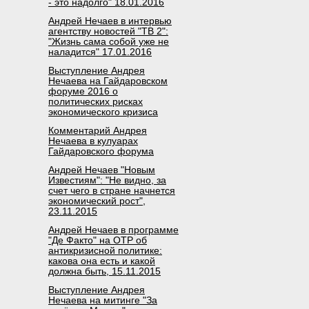
- это надолго" 18.01.2016
Андрей Нечаев в интервью
агентству новостей "ТВ 2":
"Жизнь сама собой уже не
наладится" 17.01.2016
Выступление Андрея
Нечаева на Гайдаровском
форуме 2016 о
политических рисках
экономического кризиса
Комментарий Андрея
Нечаева в кулуарах
Гайдаровского форума
Андрей Нечаев "Новым
Известиям": "Не видно, за
счет чего в стране начнется
экономический рост",
23.11.2015
Андрей Нечаев в программе
"Де Факто" на ОТР об
антикризисной политике:
какова она есть и какой
должна быть, 15.11.2015
Выступление Андрея
Нечаева на митинге "За