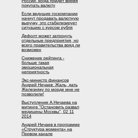
России: когда придет время
покупать валюту
Если ведущие госкомпании
начнут продавать валютную
выручку, это стабилизирует
ситуацию с курсом рубля
Дефолт может затронуть
отдельные предприятия, но
всего правительства вряд ли
возможен
Снижение рейтинга -
больше такая
эмоциональная
неприятность
Экс-министр финансов
Андрей Нечаев: Жаль, дать
Железняку по морде мне не
позволили!
Выступление А.Нечаева на
митинге "Остановить развал
медицины Москвы", 02 11
2014
Андрей Нечаев в программе
«Структура момента» на
Первом канале