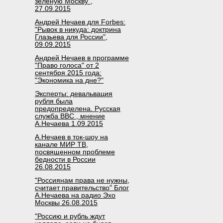
зелёную Москву",
27.09.2015
Андрей Нечаев для Forbes:
"Рывок в никуда: доктрина
Глазьева для России",
09.09.2015
Андрей Нечаев в программе
"Право голоса" от 2
сентября 2015 года:
"Экономика на дне?"
Эксперты: девальвация
рубля была
предопределена. Русская
служба BBC , мнение
А.Нечаева 1.09.2015
А.Нечаев в ток-шоу на
канале МИР ТВ,
посвященном проблеме
бедности в России
26.08.2015
"Россиянам права не нужны,
считает правительство" Блог
А.Нечаева на радио Эхо
Москвы 26.08.2015
"Россию и рубль ждут