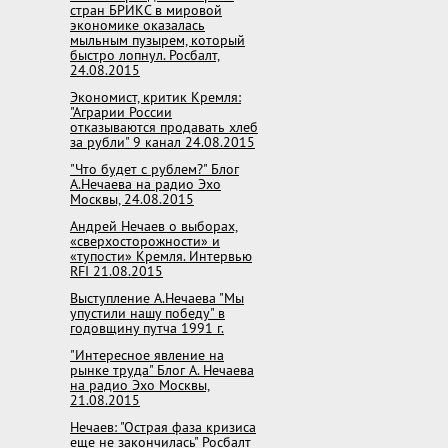
стран БРИКС в мировой
экономике оказалась
мыльным пузырем, который
быстро лопнул. Росбалт,
24.08.2015
Экономист, критик Кремля:
"Аграрии России
отказываются продавать хлеб
за рубли" 9 канал 24.08.2015
"Что будет с рублем?" Блог
А.Нечаева на радио Эхо
Москвы, 24.08.2015
Андрей Нечаев о выборах,
«сверхосторожности» и
«тупости» Кремля. Интервью
RFI 21.08.2015
Выступление А.Нечаева "Мы
упустили нашу победу" в
годовщину путча 1991 г.
"Интересное явление на
рынке труда" Блог А. Нечаева
на радио Эхо Москвы,
21.08.2015
Нечаев: "Острая фаза кризиса
еще не закончилась" Росбалт