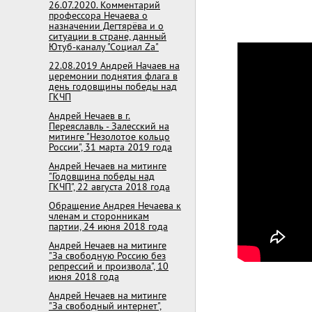
26.07.2020. Комментарий
профессора Нечаева о
назначении Дегтярёва и о
ситуации в стране, данный
Ютуб-каналу "Социал Za"
22.08.2019 Андрей Начаев на
церемонии поднятия флага в
день годовщины победы над
ГКЧП
Андрей Нечаев в г.
Переяславль - Залесский на
митинге "Незолотое кольцо
России", 31 марта 2019 года
Андрей Нечаев на митинге
"Годовщина победы над
ГКЧП", 22 августа 2018 года
Обращение Андрея Нечаева к
членам и сторонникам
партии, 24 июня 2018 года
Андрей Нечаев на митинге
"За свободную Россию без
репрессий и произвола", 10
июня 2018 года
Андрей Нечаев на митинге
"За свободный интернет",