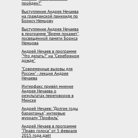
пройден?"
Выступление Андрея Нечаева
на гражданской панихиде по
Борису Немцову
Выступление Андрея Нечаева
в программе "Время покажет",
посвящённой памяти Бориса
Немцова
Андрей Нечаев в программе
"Что делать?" на "Серебряном
дожде"
"Современные вызовы для
России" - лекция Андрея
Нечаева
Интерфакс привёл мнение
Андрея Нечаева о
результатах переговоров в
Минске
Андрей Нечаев: "Долгие годы
барахтанья", интервью
журналу "Профиль"
Андрей Нечаев в программе
"Право голоса" от 5 февраля
2015 года даёт