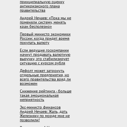
принципиальную оценку
антикризисного плана
правительства
Андрей Нечаев: «Пока мы не
поменяли систему, менять
кран бесполезно»
Первый министр экономики
России: когда придет время
покупать валюту
Если ведущие госкомпании
начнут продавать валютную
выручку, это стабилизирует
ситуацию с курсом рубля
Дефолт может затронуть
отдельные предприятия, но
всего правительства вряд ли
возможен
Снижение рейтинга - больше
такая эмоциональная
неприятность
Экс-министр финансов
Андрей Нечаев: Жаль, дать
Железняку по морде мне не
позволили!