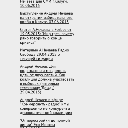
Нечаева для СМИ г.Калуги,
10.06.2015
Выступление Андрея Нечаева
на открытии избирательного
штаба в Калуге. 03.06.2015
Статья А.Нечаева в Forbes от
19.05.2015: "Мир грез: почему
рано говорить о конце
кризиса"
Интервью А.Нечаева Радио
Свобода 29.04.2015 о
текущей ситуации
Андрей Нечаев: Для
подстраховки мы должны
идти от двух партий. Как
коалиция должна участвовать
в выборах. (интервью
телеканалу "Дождь"
29.04.2015)
Андрей Нечаев в эфире
"Коммерсантъ - радио":«Мы
совершенно не конкуренты
демократической коалиции»
"От перестройки до прямой
линии" Эхо Москвы