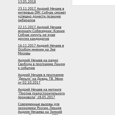
13.05.2018
23.11.2017. Андрей Нечаев в
интервью DW: Собчак сможет
успешно донести позицию
либералов
22.11.2017. Андрей Нечаев
журналу Собеседник: Ксения
Собчак ничуть не хуже
других кандидатов
16.11.2017 Андрей Нечаев в
Особом мнении на Эхе
Москвы
Андрей Нечаев на радио
Свобода в программе Лицом
к событию
Андрей Нечаев в программе
"Деньги" на Дождь ТВ. Эфир
от 02.10.2017
Андрей Нечаев на митинге
"Против градостроительного
произвола", 28.05.2017
Современные вызовы для
экономики России. Лекция
Андрея Нечаева на Зимней