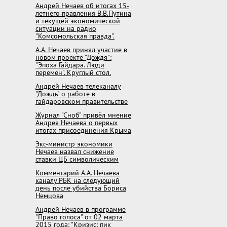
Андрей Нечаев об итогах 15-
летнего правления В.В.Путина
и текущей экономической
ситуации на радио
"Комсомольская правда".
А.А. Нечаев принял участие в
новом проекте "Дождя":
"Эпоха Гайдара. Люди
перемен". Круглый стол.
Андрей Нечаев телеканалу
"Дождь" о работе в
гайдаровском правительстве
Журнал "Сноб" привёл мнение
Андрея Нечаева о первых
итогах присоединения Крыма
Экс-министр экономики
Нечаев назвал снижение
ставки ЦБ символическим
Комментарий А.А. Нечаева
каналу РБК на следующий
день после убийства Бориса
Немцова
Андрей Нечаев в программе
"Право голоса" от 02 марта
2015 года: "Кризис: пик