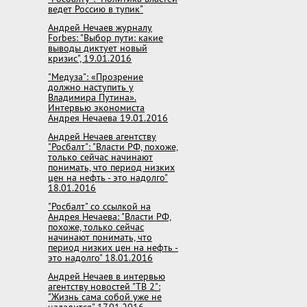
ведет Россию в тупик"
Андрей Нечаев журналу
Forbes: "Выбор пути: какие
выводы диктует новый
кризис", 19.01.2016
"Медуза": «Прозрение
должно наступить у
Владимира Путина».
Интервью экономиста
Андрея Нечаева 19.01.2016
Андрей Нечаев агентству
"Росбалт": "Власти РФ, похоже,
только сейчас начинают
понимать, что период низких
цен на нефть - это надолго"
18.01.2016
"Росбалт" со ссылкой на
Андрея Нечаева: "Власти РФ,
похоже, только сейчас
начинают понимать, что
период низких цен на нефть -
это надолго" 18.01.2016
Андрей Нечаев в интервью
агентству новостей "ТВ 2":
"Жизнь сама собой уже не