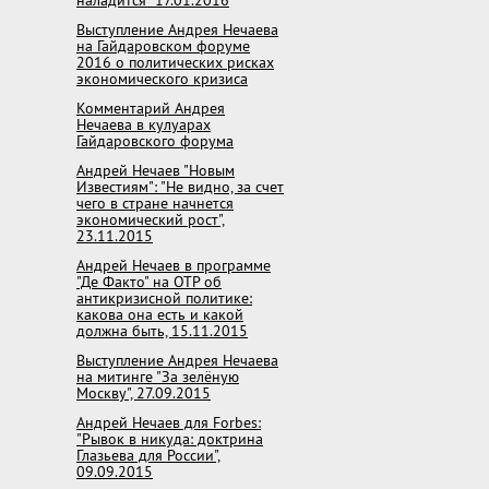
наладится" 17.01.2016
Выступление Андрея Нечаева
на Гайдаровском форуме
2016 о политических рисках
экономического кризиса
Комментарий Андрея
Нечаева в кулуарах
Гайдаровского форума
Андрей Нечаев "Новым
Известиям": "Не видно, за счет
чего в стране начнется
экономический рост",
23.11.2015
Андрей Нечаев в программе
"Де Факто" на ОТР об
антикризисной политике:
какова она есть и какой
должна быть, 15.11.2015
Выступление Андрея Нечаева
на митинге "За зелёную
Москву", 27.09.2015
Андрей Нечаев для Forbes:
"Рывок в никуда: доктрина
Глазьева для России",
09.09.2015