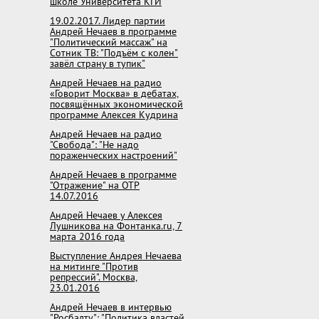
школе Университета КГИ
19.02.2017. Лидер партии
Андрей Нечаев в программе
"Политический массаж" на
Сотник ТВ: "Подъём с колен"
завёл страну в тупик"
Андрей Нечаев на радио
«Говорит Москва» в дебатах,
посвящённых экономической
программе Алексея Кудрина
Андрей Нечаев на радио
"Свобода": "Не надо
пораженческих настроений"
Андрей Нечаев в программе
"Отражение" на ОТР
14.07.2016
Андрей Нечаев у Алексея
Лушникова на Фонтанка.ru, 7
марта 2016 года
Выступление Андрея Нечаева
на митинге "Против
репрессий". Москва,
23.01.2016
Андрей Нечаев в интервью
"Росбалту": "Политика властей