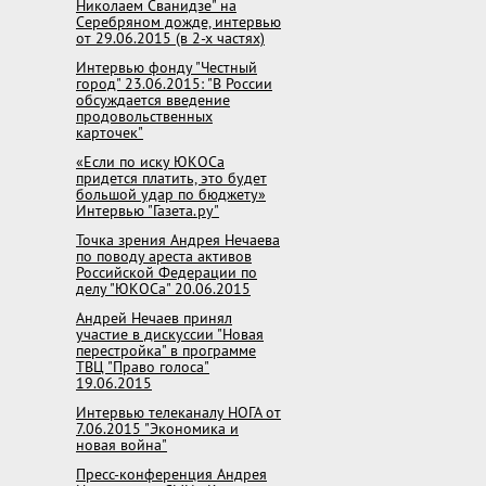
Николаем Сванидзе" на
Серебряном дожде, интервью
от 29.06.2015 (в 2-х частях)
Интервью фонду "Честный
город" 23.06.2015: "В России
обсуждается введение
продовольственных
карточек"
«Если по иску ЮКОСа
придется платить, это будет
большой удар по бюджету»
Интервью "Газета.ру"
Точка зрения Андрея Нечаева
по поводу ареста активов
Российской Федерации по
делу "ЮКОСа" 20.06.2015
Андрей Нечаев принял
участие в дискуссии "Новая
перестройка" в программе
ТВЦ "Право голоса"
19.06.2015
Интервью телеканалу НОГА от
7.06.2015 "Экономика и
новая война"
Пресс-конференция Андрея