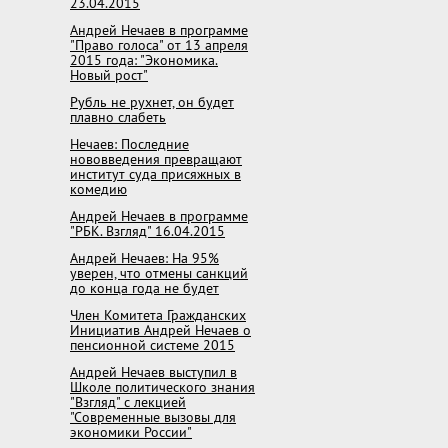
23.04.2015
Андрей Нечаев в программе
"Право голоса" от 13 апреля
2015 года: "Экономика.
Новый рост"
Рубль не рухнет, он будет
плавно слабеть
Нечаев: Последние
нововведения превращают
институт суда присяжных в
комедию
Андрей Нечаев в программе
"РБК. Взгляд" 16.04.2015
Андрей Нечаев: На 95%
уверен, что отмены санкций
до конца года не будет
Член Комитета Гражданских
Инициатив Андрей Нечаев о
пенсионной системе 2015
Андрей Нечаев выступил в
Школе политического знания
"Взгляд" с лекцией
"Современные вызовы для
экономики России"