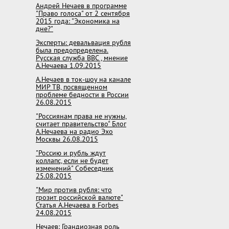
Андрей Нечаев в программе
"Право голоса" от 2 сентября
2015 года: "Экономика на
дне?"
Эксперты: девальвация рубля
была предопределена.
Русская служба BBC , мнение
А.Нечаева 1.09.2015
А.Нечаев в ток-шоу на канале
МИР ТВ, посвященном
проблеме бедности в России
26.08.2015
"Россиянам права не нужны,
считает правительство" Блог
А.Нечаева на радио Эхо
Москвы 26.08.2015
"Россию и рубль ждут
коллапс, если не будет
изменений" Собеседник
25.08.2015
"Мир против рубля: что
грозит российской валюте"
Статья А.Нечаева в Forbes
24.08.2015
Нечаев: Грандиозная роль